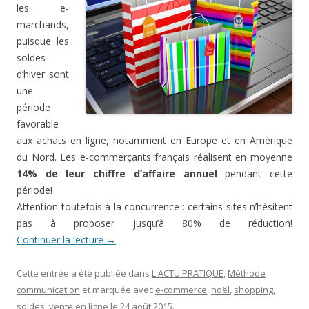
les e-
marchands,
puisque les
soldes
d’hiver sont
une
période
favorable
aux achats en ligne, notamment en Europe et en Amérique
du Nord. Les e-commerçants français réalisent en moyenne
14% de leur chiffre d’affaire annuel
pendant cette
période!
Attention toutefois à la concurrence : certains sites n’hésitent
pas à proposer jusqu’à 80% de réduction!
Continuer la lecture
→
Cette entrée a été publiée dans
L'ACTU PRATIQUE
,
Méthode
communication
et marquée avec
e-commerce
,
noël
,
shopping
,
soldes
,
vente en ligne
le
24 août 2015
.