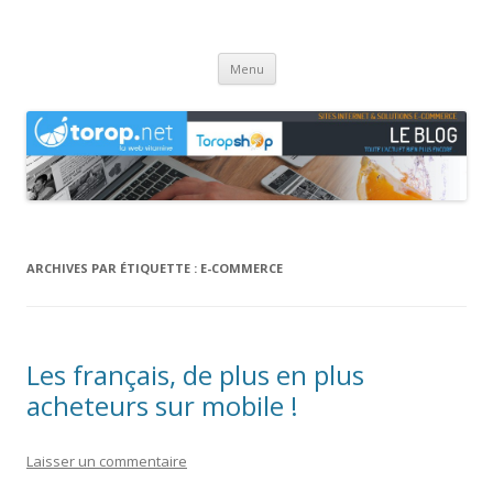
Agence web Torop.net : le Blog
Création de sites et de boutiques en ligne en Haute-Saône
Aller
Menu
au
contenu
ARCHIVES PAR ÉTIQUETTE :
E-COMMERCE
Les français, de plus en plus
acheteurs sur mobile !
Laisser un commentaire