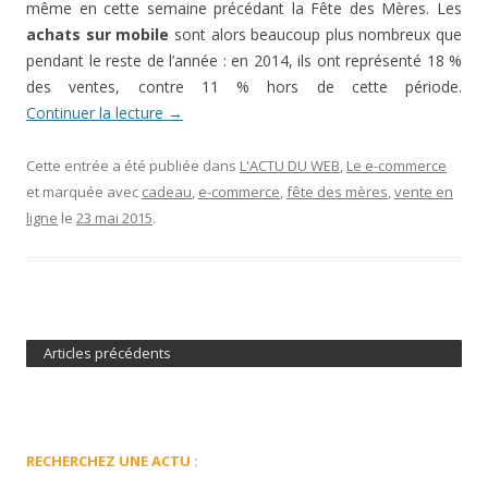
même en cette semaine précédant la Fête des Mères. Les
achats sur mobile
sont alors beaucoup plus nombreux que
pendant le reste de l’année : en 2014, ils ont représenté 18 %
des ventes, contre 11 % hors de cette période.
Continuer la lecture
→
Cette entrée a été publiée dans
L'ACTU DU WEB
,
Le e-commerce
et marquée avec
cadeau
,
e-commerce
,
fête des mères
,
vente en
ligne
le
23 mai 2015
.
Articles précédents
RECHERCHEZ UNE ACTU :