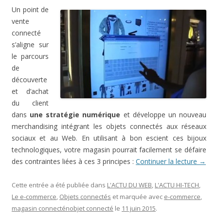
Un point de
vente
connecté
s’aligne sur
le parcours
de
découverte
et d’achat
du client
dans
une stratégie numérique
et développe un nouveau
merchandising intégrant les objets connectés aux réseaux
sociaux et au Web. En utilisant à bon escient ces bijoux
technologiques, votre magasin pourrait facilement se défaire
des contraintes liées à ces 3 principes :
Continuer la lecture
→
Cette entrée a été publiée dans
L'ACTU DU WEB
,
L'ACTU HI-TECH
,
Le e-commerce
,
Objets connectés
et marquée avec
e-commerce
,
magasin connecténobjet connecté
le
11 juin 2015
.