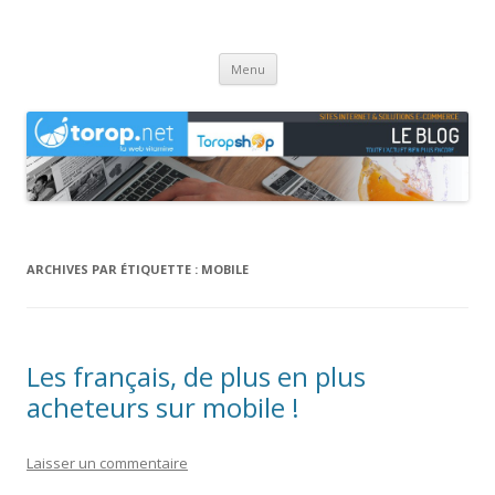
Agence web Torop.net : le Blog
Création de sites et de boutiques en ligne en Haute-Saône
Aller
Menu
au
contenu
ARCHIVES PAR ÉTIQUETTE :
MOBILE
Les français, de plus en plus
acheteurs sur mobile !
Laisser un commentaire