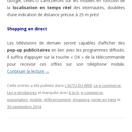
Google, celles-ci s’afficheront sur les mobiles en fonction de
la
localisation en temps réel
des internautes, doublées
d’une indication de distance précise à 25 m près!
Shopping en direct
Les télévisions de demain seront capables d’afficher des
pop-up publicitaires
en lien avec les programmes diffusés.
Il suffira d’appuyer sur la touche « OK » de la télécommande
pour recevoir ces offres sur son téléphone mobile.
Continuer la lecture
→
Cette entrée a été publiée dans
L'ACTU DU WEB
,
Le e-commerce
,
Les e-tendances
et marquée avec
b to b
,
e-commerce
,
exportation
,
mobile
,
référencement
,
shopping
,
vente en ligne
le
30 septembre 2014
.