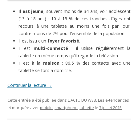
Il est jeune
, souvent moins de 34 ans, voir adolescent
(13 à 18 ans) : 10 à 15 % de ces tranches d’âges ont
recours à une tablette au moins une fois par jour,
contre moins de 2% pour l’ensemble de la population.
Il est issu d’un
foyer favorisé
.
Il est
multi-connecté
: il utilise régulièrement la
tablette en même temps qu’il regarde la télévision.
Il est
à la maison
: 86,5 % des contacts avec une
tablette se font à domicile.
Continuer la lecture
→
Cette entrée a été publiée dans
L'ACTU DU WEB
,
Les e-tendances
et marquée avec
mobile
,
smartphone
,
tablette
le
7 juillet 2015
.