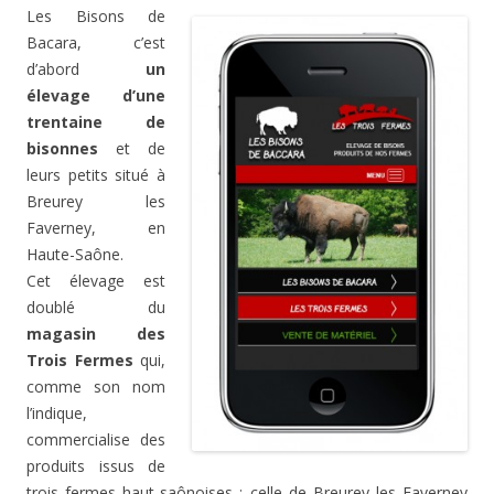
Les Bisons de
Bacara, c’est
d’abord
un
élevage d’une
trentaine de
bisonnes
et de
leurs petits situé à
Breurey les
Faverney, en
Haute-Saône.
Cet élevage est
doublé du
magasin des
Trois Fermes
qui,
comme son nom
l’indique,
commercialise des
produits issus de
trois fermes haut-saônoises : celle de Breurey les Faverney