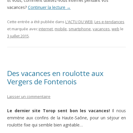
Et vous, comment utilisez-vous internet pendant vos
vacances?
Continuer la lecture
→
Cette entrée a été publiée dans
L'ACTU DU WEB
,
Les e-tendances
et marquée avec
internet
,
mobile
,
smartphone
,
vacances
,
web
le
3 juillet 2015
.
Des vacances en roulotte aux
Vergers de Fontenois
Laisser un commentaire
Le dernier site Torop sent bon les vacances!
Il nous
emmène aux confins de la Haute-Saône, pour un séjour en
roulotte fixe qui semble bien agréable…