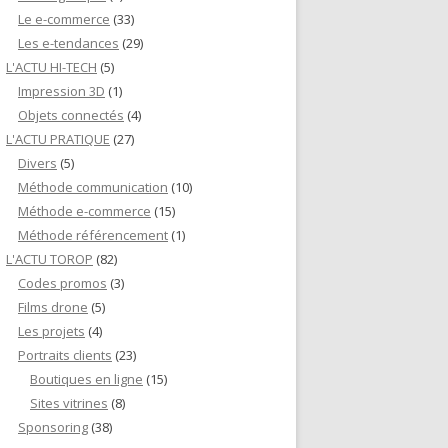
Le e-commerce
(33)
Les e-tendances
(29)
L'ACTU HI-TECH
(5)
Impression 3D
(1)
Objets connectés
(4)
L'ACTU PRATIQUE
(27)
Divers
(5)
Méthode communication
(10)
Méthode e-commerce
(15)
Méthode référencement
(1)
L'ACTU TOROP
(82)
Codes promos
(3)
Films drone
(5)
Les projets
(4)
Portraits clients
(23)
Boutiques en ligne
(15)
Sites vitrines
(8)
Sponsoring
(38)