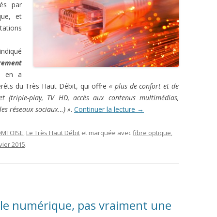
tés par
que, et
itations
indiqué
èrement
Il en a
érêts du Très Haut Débit, qui offre
« plus de confort et de
et (triple-play, TV HD, accès aux contenus multimédias,
 les réseaux sociaux…) »
.
Continuer la lecture
→
OMTOISE
,
Le Très Haut Débit
et marquée avec
fibre optique
,
vier 2015
.
: le numérique, pas vraiment une