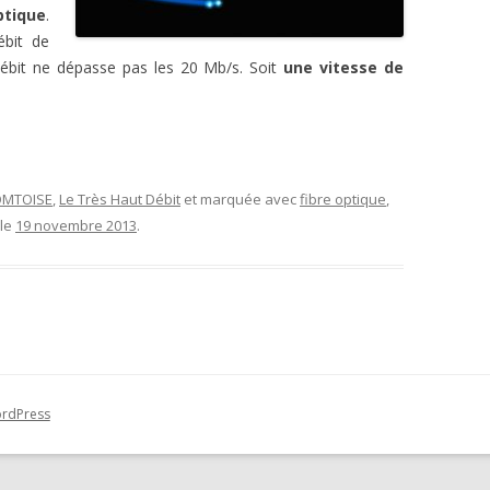
ptique
.
ébit de
ébit ne dépasse pas les 20 Mb/s. Soit
une vitesse de
OMTOISE
,
Le Très Haut Débit
et marquée avec
fibre optique
,
le
19 novembre 2013
.
ordPress