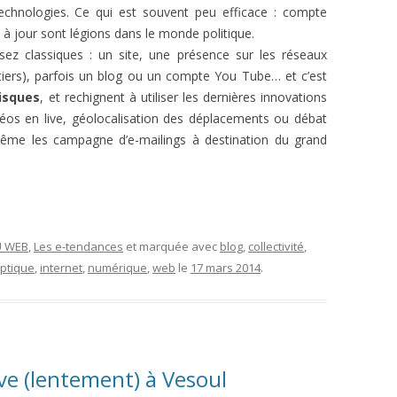
technologies. Ce qui est souvent peu efficace : compte
à jour sont légions dans le monde politique.
assez classiques : un site, une présence sur les réseaux
tiers), parfois un blog ou un compte You Tube… et c’est
isques
, et rechignent à utiliser les dernières innovations
déos en live, géolocalisation des déplacements ou débat
Même les campagne d’e-mailings à destination du grand
U WEB
,
Les e-tendances
et marquée avec
blog
,
collectivité
,
optique
,
internet
,
numérique
,
web
le
17 mars 2014
.
ve (lentement) à Vesoul