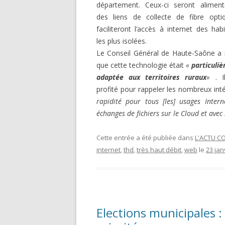
département. Ceux-ci seront alimen
des liens de collecte de fibre opti
faciliteront l’accès à internet des hab
les plus isolées.
Le Conseil Général de Haute-Saône a 
que cette technologie était
«
particuli
adaptée aux territoires ruraux
«
. 
profité pour rappeler les nombreux int
rapidité pour tous [les] usages Intern
échanges de fichiers sur le Cloud et avec
Cette entrée a été publiée dans
L'ACTU C
internet
,
thd
,
très haut débit
,
web
le
23 jan
Elections municipales 