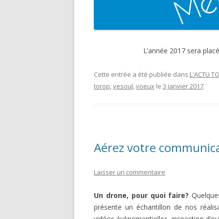
L’année 2017 sera placé
Cette entrée a été publiée dans
L'ACTU T
torop
,
vesoul
,
voeux
le
3 janvier 2017
.
Aérez votre communica
Laisser un commentaire
Un drone, pour quoi faire?
Quelques
présente un échantillon de nos réalisa
vidéos évènementielles, inspection d’ouv