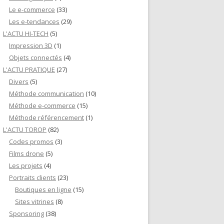
Le e-commerce
(33)
Les e-tendances
(29)
L'ACTU HI-TECH
(5)
Impression 3D
(1)
Objets connectés
(4)
L'ACTU PRATIQUE
(27)
Divers
(5)
Méthode communication
(10)
Méthode e-commerce
(15)
Méthode référencement
(1)
L'ACTU TOROP
(82)
Codes promos
(3)
Films drone
(5)
Les projets
(4)
Portraits clients
(23)
Boutiques en ligne
(15)
Sites vitrines
(8)
Sponsoring
(38)