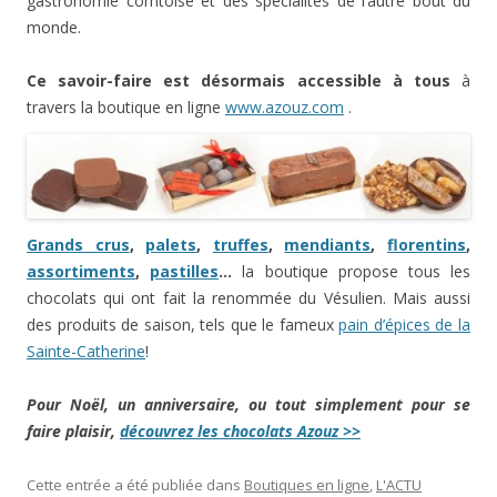
gastronomie comtoise et des spécialités de l’autre bout du
monde.
Ce savoir-faire est désormais accessible à tous
à
travers la boutique en ligne
www.azouz.com
.
Grands crus
,
palets
,
truffes
,
mendiants
,
florentins
,
assortiments
,
pastilles
…
la boutique propose tous les
chocolats qui ont fait la renommée du Vésulien. Mais aussi
des produits de saison, tels que le fameux
pain d’épices de la
Sainte-Catherine
!
Pour Noël, un anniversaire, ou tout simplement pour se
faire plaisir,
découvrez les chocolats Azouz >>
Cette entrée a été publiée dans
Boutiques en ligne
,
L'ACTU