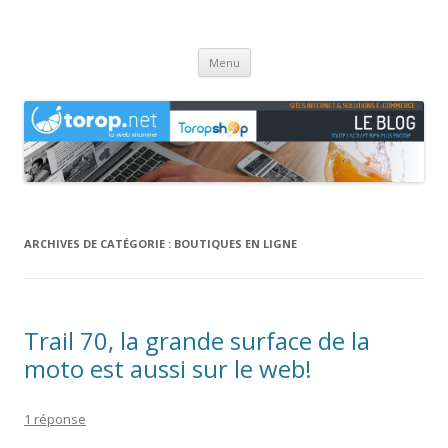
Agence web Torop.net : le Blog
Création de sites et de boutiques en ligne en Haute-Saône
Aller
Menu
au
contenu
ARCHIVES DE CATÉGORIE :
BOUTIQUES EN LIGNE
Trail 70, la grande surface de la
moto est aussi sur le web!
1 réponse