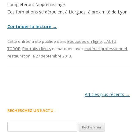
compléteront l’apprentissage.
Ces formations se déroulent à Liergues, à proximité de Lyon.
Continuer la lecture
→
Cette entrée a été publiée dans
Boutiques en ligne
,
L'ACTU
TOROP
,
Portraits clients
et marquée avec
matériel professionnel
,
restauration
le
27 septembre 2013
.
Navigation
Articles plus récents
→
des
RECHERCHEZ UNE ACTU :
articles
Rechercher :