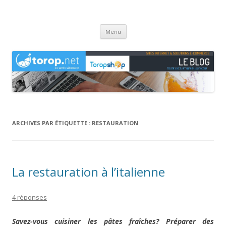
Agence web Torop.net : le Blog
Création de sites et de boutiques en ligne en Haute-Saône
Aller
Menu
au
contenu
ARCHIVES PAR ÉTIQUETTE :
RESTAURATION
La restauration à l’italienne
4 réponses
Savez-vous cuisiner les pâtes fraîches? Préparer des