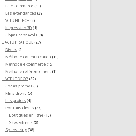
Le e-commerce
(33)
Les e-tendances
(29)
L'ACTU HI-TECH
(5)
Impression 3D
(1)
Objets connectés
(4)
L'ACTU PRATIQUE
(27)
Divers
(5)
Méthode communication
(10)
Méthode e-commerce
(15)
Méthode référencement
(1)
L'ACTU TOROP
(82)
Codes promos
(3)
Films drone
(5)
Les projets
(4)
Portraits clients
(23)
Boutiques en ligne
(15)
Sites vitrines
(8)
Sponsoring
(38)