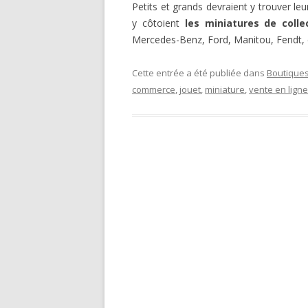
Petits et grands devraient y trouver l
y côtoient
les miniatures de colle
Mercedes-Benz, Ford, Manitou, Fendt, e
Cette entrée a été publiée dans
Boutiques
commerce
,
jouet
,
miniature
,
vente en ligne