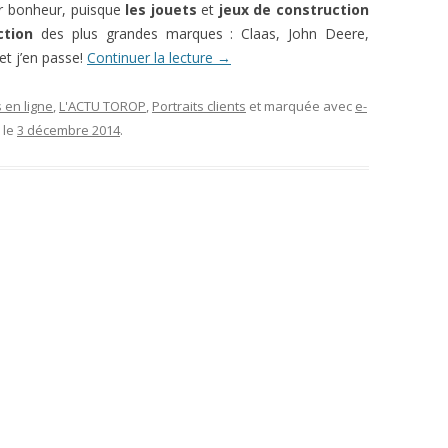
eur bonheur, puisque
les jouets
et
jeux de construction
ction
des plus grandes marques : Claas, John Deere,
t j’en passe!
Continuer la lecture
→
 en ligne
,
L'ACTU TOROP
,
Portraits clients
et marquée avec
e-
le
3 décembre 2014
.