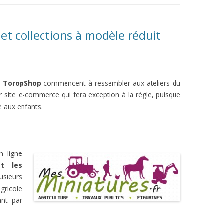
et collections à modèle réduit
s ToropShop
commencent à ressembler aux ateliers du
er site e-commerce qui fera exception à la règle, puisque
é aux enfants.
n ligne
et les
sieurs
gricole
ant par