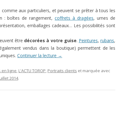
s comme aux particuliers, et peuvent se prêter à tous les
tion : boîtes de rangement,
coffrets à dragées
, urnes de
 présentation, emballages cadeaux… Les possibilités sont
euvent être
décorées à votre guise
.
Peintures
,
rubans
,
également vendus dans la boutique) permettent de les
 uniques.
Continuer la lecture
→
 en ligne
,
L'ACTU TOROP
,
Portraits clients
et marquée avec
uillet 2014
.