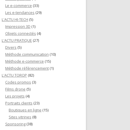
Le e-commerce
(33)
Les e-tendances
(29)
L'ACTU HI-TECH
(5)
Impression 3D
(1)
Objets connectés
(4)
L'ACTU PRATIQUE
(27)
Divers
(5)
Méthode communication
(10)
Méthode e-commerce
(15)
Méthode référencement
(1)
L'ACTU TOROP
(82)
Codes promos
(3)
Films drone
(5)
Les projets
(4)
Portraits clients
(23)
Boutiques en ligne
(15)
Sites vitrines
(8)
Sponsoring
(38)