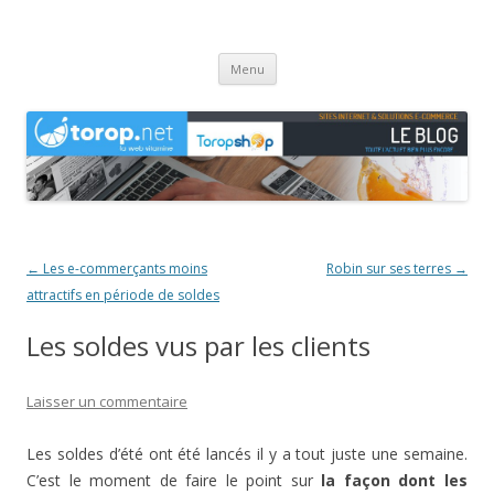
Agence web Torop.net : le Blog
Création de sites et de boutiques en ligne en Haute-Saône
Aller
Menu
au
contenu
Navigation
←
Les e-commerçants moins
Robin sur ses terres
→
des
attractifs en période de soldes
articles
Les soldes vus par les clients
Laisser un commentaire
Les soldes d’été ont été lancés il y a tout juste une semaine.
C’est le moment de faire le point sur
la façon dont les