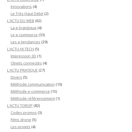
Innovations
(4)
Le Très Haut Débit
(2)
L'ACTU DU WEB
(62)
La e-logistique
(4)
Le e-commerce
(33)
Les e-tendances
(29)
L'ACTU HI-TECH
(5)
Impression 3D
(1)
Objets connectés
(4)
L'ACTU PRATIQUE
(27)
Divers
(5)
Méthode communication
(10)
Méthode e-commerce
(15)
Méthode référencement
(1)
L'ACTU TOROP
(82)
Codes promos
(3)
Films drone
(5)
Les projets
(4)