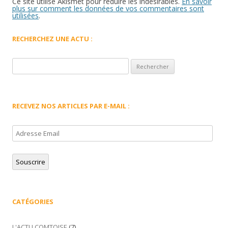
Ce site utilise Akismet pour réduire les indésirables.
En savoir
plus sur comment les données de vos commentaires sont
utilisées
.
RECHERCHEZ UNE ACTU :
Rechercher :
RECEVEZ NOS ARTICLES PAR E-MAIL :
Adresse
Email
Souscrire
CATÉGORIES
L'ACTU COMTOISE
(7)