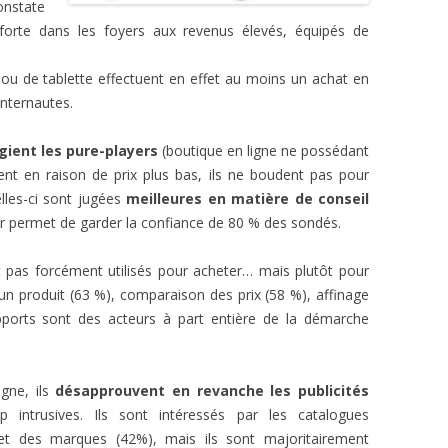
onstate
forte dans les foyers aux revenus élevés, équipés de
u de tablette effectuent en effet au moins un achat en
internautes.
égient les pure-players
(boutique en ligne ne possédant
t en raison de prix plus bas, ils ne boudent pas pour
lles-ci sont jugées
meilleures en matière de conseil
eur permet de garder la confiance de 80 % des sondés.
t pas forcément utilisés pour acheter… mais plutôt pour
un produit (63 %), comparaison des prix (58 %), affinage
upports sont des acteurs à part entière de la démarche
igne, ils
désapprouvent en revanche les publicités
p intrusives. Ils sont intéressés par les catalogues
net des marques (42%), mais ils sont majoritairement