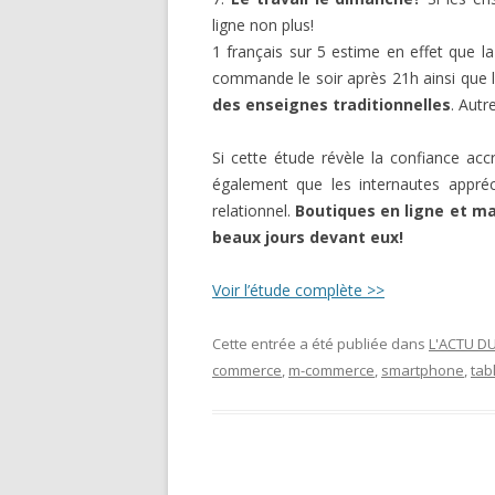
ligne non plus!
1 français sur 5 estime en effet que la
commande le soir après 21h ainsi que l
des enseignes traditionnelles
. Autr
Si cette étude révèle la confiance ac
également que les internautes appréc
relationnel.
Boutiques en ligne et ma
beaux jours devant eux!
Voir l’étude complète >>
Cette entrée a été publiée dans
L'ACTU D
commerce
,
m-commerce
,
smartphone
,
tab