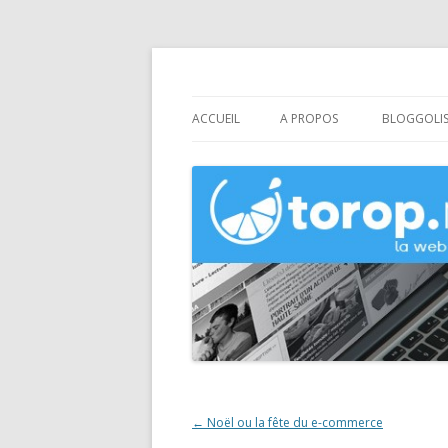
Création de sites et de boutiques en lig
Agence web Torop.ne
ACCUEIL
A PROPOS
BLOGGOLI
Navigation
←
Noël ou la fête du e-commerce
des