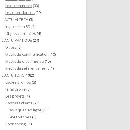
Le e-commerce
(33)
Les e-tendances
(29)
L'ACTU HI-TECH
(5)
Impression 3D
(1)
Objets connectés
(4)
L'ACTU PRATIQUE
(27)
Divers
(5)
Méthode communication
(10)
Méthode e-commerce
(15)
Méthode référencement
(1)
L'ACTU TOROP
(82)
Codes promos
(3)
Films drone
(5)
Les projets
(4)
Portraits clients
(23)
Boutiques en ligne
(15)
Sites vitrines
(8)
Sponsoring
(38)