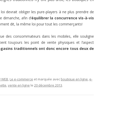
 loi devrait obliger les pure-players à ne plus prendre de
e dimanche, afin d’
équilibrer la concurrence vis-à-vis
ement dit, la même loi pour tout les commerçants!
crue des consommateurs dans les mobiles, elle souligne
ient toujours les point de vente physiques et l’aspect
gasins traditionnels ont donc encore tous deux de
U WEB
,
Le e-commerce
et marquée avec
boutique en ligne
,
e-
lette
,
vente en ligne
le
20 décembre 2013
.