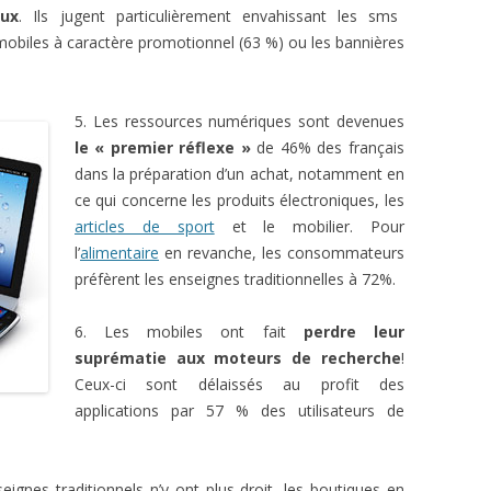
aux
. Ils jugent particulièrement envahissant les sms
 mobiles à caractère promotionnel (63 %) ou les bannières
5. Les ressources numériques sont devenues
le « premier réflexe »
de 46% des français
dans la préparation d’un achat, notamment en
ce qui concerne les produits électroniques, les
articles de sport
et le mobilier. Pour
l’
alimentaire
en revanche, les consommateurs
préfèrent les enseignes traditionnelles à 72%.
6. Les mobiles ont fait
perdre leur
suprématie aux moteurs de recherche
!
Ceux-ci sont délaissés au profit des
applications par 57 % des utilisateurs de
eignes traditionnels n’y ont plus droit, les boutiques en