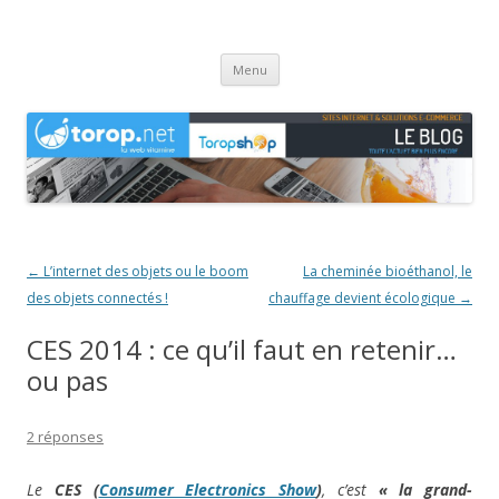
Agence web Torop.net : le Blog
Création de sites et de boutiques en ligne en Haute-Saône
Aller
Menu
au
contenu
Navigation
←
L’internet des objets ou le boom
La cheminée bioéthanol, le
des
des objets connectés !
chauffage devient écologique
→
articles
CES 2014 : ce qu’il faut en retenir…
ou pas
2 réponses
Le
CES (
Consumer Electronics Show
)
, c’est
« la grand-