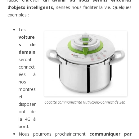
d’objets intelligents
, sensés nous faciliter la vie. Quelques
exemples :
Les
voiture
s de
demain
seront
connect
ées à
nos
montres
et
Cocotte communicante Nutricook-Connect de Seb
disposer
ont de
la 4G à
bord.
Nous pourrons prochainement
communiquer par