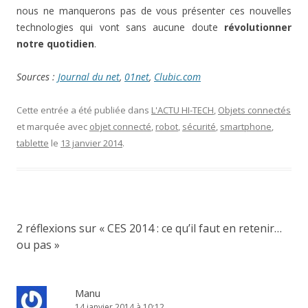
nous ne manquerons pas de vous présenter ces nouvelles
technologies qui vont sans aucune doute
révolutionner
notre quotidien
.
Sources :
Journal du net
,
01net
,
Clubic.com
Cette entrée a été publiée dans
L'ACTU HI-TECH
,
Objets connectés
et marquée avec
objet connecté
,
robot
,
sécurité
,
smartphone
,
tablette
le
13 janvier 2014
.
2 réflexions sur «
CES 2014 : ce qu’il faut en retenir…
ou pas
»
Manu
14 janvier 2014 à 10:12