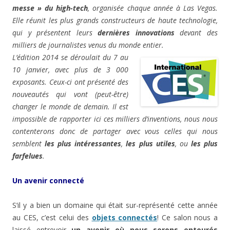
messe » du high-tech
, organisée chaque année à Las Vegas.
Elle réunit les plus grands constructeurs de haute technologie,
qui y présentent leurs
dernières innovations
devant des
milliers de journalistes venus du monde entier.
L’édition 2014 se déroulait du 7 au
10 janvier, avec plus de 3 000
exposants. Ceux-ci ont présenté des
nouveautés qui vont (peut-être)
changer le monde de demain. Il est
impossible de rapporter ici ces milliers d’inventions, nous nous
contenterons donc de partager avec vous celles qui nous
semblent
les plus intéressantes
,
les plus utiles
, ou
les plus
farfelues
.
Un avenir connecté
S’il y a bien un domaine qui était sur-représenté cette année
au CES, c’est celui des
objets connectés
! Ce salon nous a
laissé entrevoir
un avenir où nous serons entourés