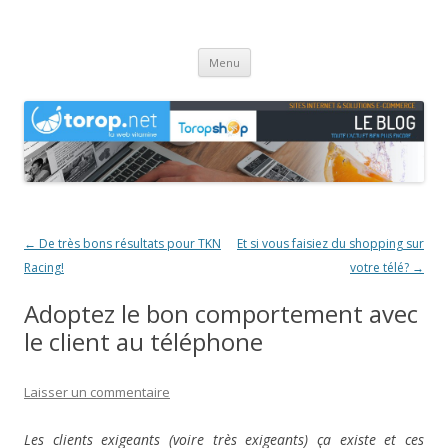
Agence web Torop.net : le Blog
Création de sites et de boutiques en ligne en Haute-Saône
Aller
Menu
au
contenu
Navigation
←
De très bons résultats pour TKN
Et si vous faisiez du shopping sur
des
Racing!
votre télé?
→
articles
Adoptez le bon comportement avec
le client au téléphone
Laisser un commentaire
Les clients exigeants (voire très exigeants) ça existe et ces