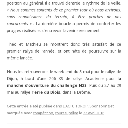
position au général. Il a trouvé d’entrée le rythme de la veille.
« Nous sommes contents de ce premier tour où nous arrivons,
sans connaissance du terrain, à être proches de nos
concurrents «
. La dernière boucle a permis de conforter les
progrès réalisés et d’entrevoir l’avenir sereinement.
Théo et Mathieu se montrent donc très satisfait de ce
premier rallye de l’année, et ont hâte de poursuivre sur la
même lancée.
Nous les retrouverons le week-end du 8 mai pour le rallye de
Dijon, à bord d’une 206 XS de rallye Académie pour
la
manche d’ouverture du challenge N2S
. Puis du 27 au 29
mai au rallye
Terre du Diois
, dans la Drôme.
Cette entrée a été publiée dans
L'ACTU TOROP
,
Sponsoring
et
marquée avec
compétition
,
course
,
rallye
le
22 avril 2016
.