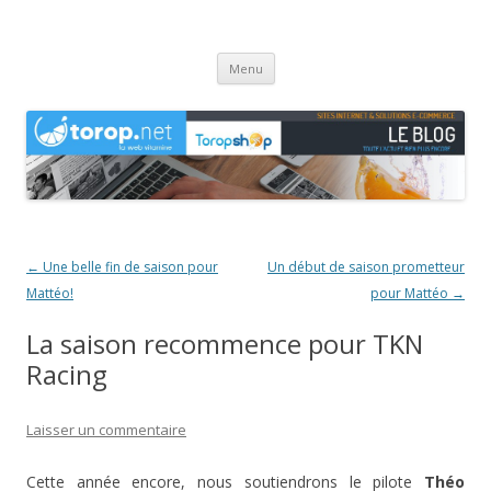
Agence web Torop.net : le Blog
Création de sites et de boutiques en ligne en Haute-Saône
Aller
Menu
au
contenu
Navigation
←
Une belle fin de saison pour
Un début de saison prometteur
des
Mattéo!
pour Mattéo
→
articles
La saison recommence pour TKN
Racing
Laisser un commentaire
Cette année encore, nous soutiendrons le pilote
Théo