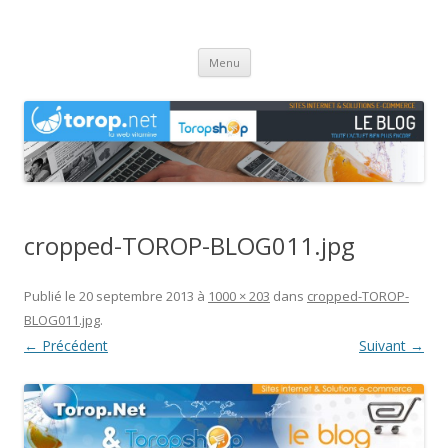
Agence web Torop.net : le Blog
Création de sites et de boutiques en ligne en Haute-Saône
Aller
Menu
au
contenu
cropped-TOROP-BLOG011.jpg
Publié le
20 septembre 2013
à
1000 × 203
dans
cropped-TOROP-
BLOG011.jpg
.
← Précédent
Suivant →